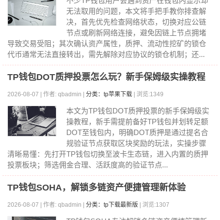
不少TP钱包用户会遇到资产在钱包内显示却
无法取用的问题，本文将手把手教你排查解
决，首先优先检查网络状态，切换对应公链
节点或刷新网络连接，避免因链上节点拥堵
导致交易受阻；其次确认资产属性，质押、流动性挖矿的锁仓
代币通常无法直接转出，需先解除对应协议的锁仓机制；还...
TP钱包DOT质押投票怎么玩？新手保姆级实操教程
2026-08-07 | 作者: qbadmin |
分类：tp苹果下载
| 浏览:1349
本文为TP钱包DOT质押投票的新手保姆级实
操教程，新手需提前备好TP钱包并划转足额
DOT至钱包内，明确DOT质押是通过提名合
规验证节点获取区块奖励的玩法，实操步骤
清晰易懂：先打开TP钱包切换至波卡生态链，进入内置的质押
投票板块；筛选佣金合理、活跃度高的验证节点...
TP钱包SOHA，解锁多链资产便捷管理新体验
2026-08-07 | 作者: qbadmin |
分类：tp下载最新版
| 浏览:1307