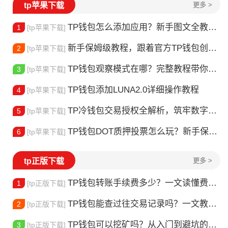
tp苹果下载
更多 >
TP钱包怎么添加应用？新手图文全教程+安全避坑指南
1
[tp苹果下载]
新手保姆级教程，跟着官方TP钱包创建视频，3分钟搞定钱包搭建
2
[tp苹果下载]
TP钱包观察模式在哪？完整教程带你轻松找到并使用
3
[tp苹果下载]
TP钱包添加LUNA2.0详细操作教程
4
[tp苹果下载]
TP冷钱包交易授权全解析，筑牢数字资产交易的安全防线
5
[tp苹果下载]
TP钱包DOT质押投票怎么玩？新手保姆级实操教程
6
[tp苹果下载]
tp正版下载
更多 >
TP钱包转账手续费多少？一文读懂费率规则与实用攻略
1
[tp正版下载]
TP钱包能查过往交易记录吗？一文教你轻松追溯所有链上操作
2
[tp正版下载]
TP钱包可以挖矿吗？从入门到避坑的完整指南
3
[tp正版下载]