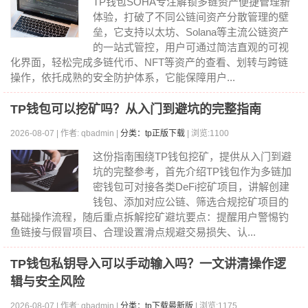
TP钱包SOHA专注解锁多链资产便捷管理新
体验，打破了不同公链间资产分散管理的壁
垒，它支持以太坊、Solana等主流公链资产
的一站式管控，用户可通过简洁直观的可视
化界面，轻松完成多链代币、NFT等资产的查看、划转与跨链
操作，依托成熟的安全防护体系，它能保障用户...
TP钱包可以挖矿吗？从入门到避坑的完整指南
2026-08-07 | 作者: qbadmin |
分类：tp正版下载
| 浏览:1100
这份指南围绕TP钱包挖矿，提供从入门到避
坑的完整参考，首先介绍TP钱包作为多链加
密钱包可对接各类DeFi挖矿项目，讲解创建
钱包、添加对应公链、筛选合规挖矿项目的
基础操作流程，随后重点拆解挖矿避坑要点：提醒用户警惕钓
鱼链接与假冒项目、合理设置滑点规避交易损失、认...
TP钱包私钥导入可以手动输入吗？一文讲清操作逻
辑与安全风险
2026-08-07 | 作者: qbadmin |
分类：tp下载最新版
| 浏览:1175