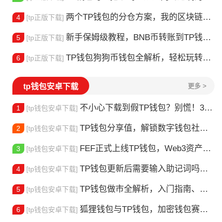
两个TP钱包的分仓方案，我的区块链资产安全管理实战
4
[tp正版下载]
新手保姆级教程，BNB币转账到TP钱包全流程
5
[tp正版下载]
TP钱包狗狗币钱包全解析，轻松玩转狗狗币的实用工具指南
6
[tp正版下载]
tp钱包安卓下载
更多 >
不小心下载到假TP钱包？别慌！3步止损+防坑全指南
1
[tp钱包安卓下载]
TP钱包分享值，解锁数字钱包社交变现的轻量新玩法
2
[tp钱包安卓下载]
FEF正式上线TP钱包，Web3资产管理再添新选择
3
[tp钱包安卓下载]
TP钱包更新后需要输入助记词吗？一文理清核心疑问与安全要点
4
[tp钱包安卓下载]
TP钱包做市全解析，入门指南、实操流程与风险提示
5
[tp钱包安卓下载]
狐狸钱包与TP钱包，加密钱包赛道的两大主流选择对比
6
[tp钱包安卓下载]