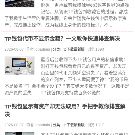
形象，更承载着我接触Web3数字世界的点滴
记忆，从初识TP钱包到收藏它的过程，都成
了我数字生活里的专属注脚，它会伴随我在钱包中展示数字资
产、完成链上操作，成为我线上身份的独特标识，不...
TP钱包代币不显示金额？一文教你快速排查解决
2026-08-07 | 作者: qbadmin |
分类：tp下载最新版
| 浏览:1393
最近后台收到不少TP钱包用户的私信求助：
刚打开钱包想看看自己的数字资产，却发现
页面里的代币余额凭空消失了，看着空荡荡
的资产列表，不少人瞬间慌了神：“我的币是
不是被盗了？会不会全没了？” 其实绝大多数情况下，这都不是
资产真的丢失——TP钱包作为支持数百条公链的...
TP钱包显示有资产却无法取用？手把手教你排查解
决
2026-08-07 | 作者: qbadmin |
分类：tp下载最新版
| 浏览:1317