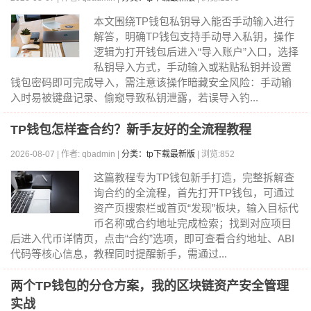
本文围绕TP钱包私钥导入能否手动输入进行
解答，明确TP钱包支持手动导入私钥，操作
逻辑为打开钱包后进入“导入账户”入口，选择
私钥导入方式，手动输入或粘贴私钥并设置
钱包密码即可完成导入，需注意该操作暗藏安全风险：手动输
入时易被键盘记录、偷窥导致私钥泄露，若误导入钓...
TP钱包怎样查合约？新手友好的全流程教程
2026-08-07 | 作者: qbadmin |
分类：tp下载最新版
| 浏览:852
这篇教程专为TP钱包新手打造，完整拆解查
询合约的全流程，首先打开TP钱包，可通过
资产页搜索栏或首页“发现”板块，输入目标代
币名称或合约地址完成检索；找到对应项目
后进入代币详情页，点击“合约”选项，即可查看合约地址、ABI
代码等核心信息，教程同时提醒新手，需通过...
两个TP钱包的分仓方案，我的区块链资产安全管理
实战