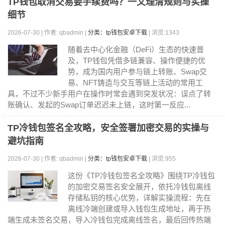
TP钱包取消交易要手续费吗？一文理清规则与实操
细节
2026-07-30 | 作者: qbadmin |
分类：tp钱包安卓下载
| 浏览:1343
随着去中心化金融（DeFi）生态的快速普
及，TP钱包凭借多链兼容、操作便捷的优
势，成为国内用户参与链上转账、Swap交
易、NFT铸造与交互等链上活动的常用工
具，不过不少新手用户在操作时常会遇到突发状况：误点了转
账确认、发起的Swap订单迟迟未上链，这时第一反应...
TP冷钱包签名全攻略，安全签署加密交易的实操与
避坑指南
2026-07-30 | 作者: qbadmin |
分类：tp钱包安卓下载
| 浏览:955
这份《TP冷钱包签名全攻略》围绕TP冷钱包
的加密交易签名安全展开，依托冷钱包离线
存储私钥的核心优势，详解实操流程：先在
离线冷端创建或导入钱包生成地址，再于热
端生成未签名交易，导入冷钱包完成离线签名，最后回传热端