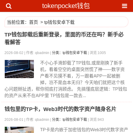
tokenpocket钱包
当前位置：
首页
>
tp钱包安卓下载
TP钱包卸载后重新登录，里面的币还在吗？新手必
看解答
2026-08-02 | 作者: qbadmin |
分类：tp钱包安卓下载
| 浏览:1005
不小心手滑卸载了TP钱包,或是刚换了新手
机，看着空空的桌面突然慌了神——数字资
产看不见摸不着，万一跟着APP一起被删
掉，岂不是血本无归？今天咱们就把这个核
心问题掰扯透，帮你彻底打消顾虑。 先搞懂底层逻辑：TP钱包
的资产从来不在APP里 TP钱包是一款去...
钱包里的TP卡，Web3时代的数字资产随身名片
2026-08-01 | 作者: qbadmin |
分类：tp钱包安卓下载
| 浏览:943
TP卡是内嵌于加密钱包的Web3时代数字资产