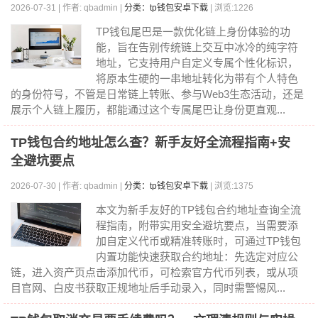
2026-07-31 | 作者: qbadmin |
分类：tp钱包安卓下载
| 浏览:1226
TP钱包尾巴是一款优化链上身份体验的功
能，旨在告别传统链上交互中冰冷的纯字符
地址，它支持用户自定义专属个性化标识，
将原本生硬的一串地址转化为带有个人特色
的身份符号，不管是日常链上转账、参与Web3生态活动，还是
展示个人链上履历，都能通过这个专属尾巴让身份更直观...
TP钱包合约地址怎么查？新手友好全流程指南+安
全避坑要点
2026-07-30 | 作者: qbadmin |
分类：tp钱包安卓下载
| 浏览:1375
本文为新手友好的TP钱包合约地址查询全流
程指南，附带实用安全避坑要点，当需要添
加自定义代币或精准转账时，可通过TP钱包
内置功能快速获取合约地址：先选定对应公
链，进入资产页点击添加代币，可检索官方代币列表，或从项
目官网、白皮书获取正规地址后手动录入，同时需警惕风...